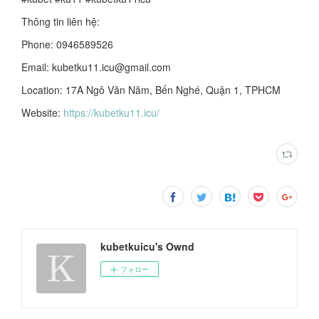
Thông tin liên hệ:
Phone: 0946589526
Email: kubetku11.icu@gmail.com
Location: 17A Ngô Văn Năm, Bến Nghé, Quận 1, TPHCM
Website:
https://kubetku11.icu/
kubetkuicu's Ownd
フォロー